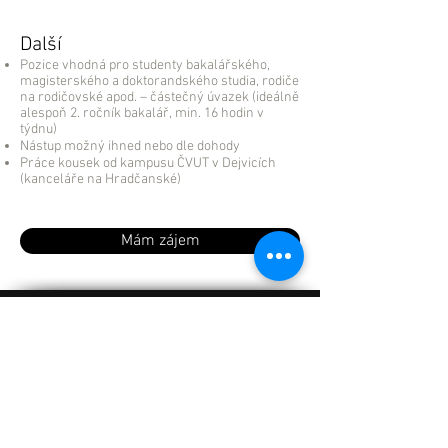
Další
Pozice vhodná pro studenty bakalářského,
magisterského a doktorandského studia, rodiče
na rodičovské apod. – částečný úvazek (ideálně
alespoň 2. ročník bakalář, min. 16 hodin v
týdnu)
Nástup možný ihned nebo dle dohody
Práce kousek od kampusu ČVUT v Dejvicích
(kanceláře na Hradčanské)
Mám zájem
Reference
Kontakt
+420 728 384 786