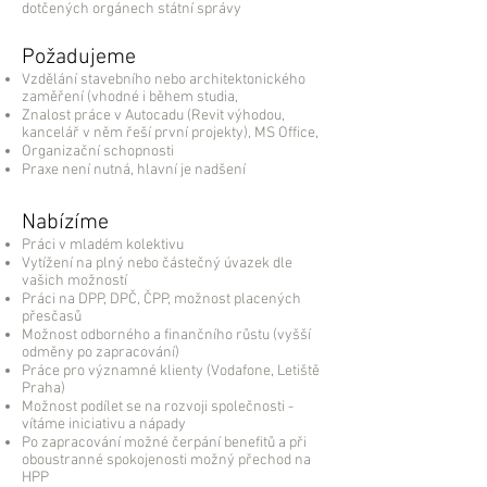
dotčených orgánech státní správy
Požadujeme
Vzdělání stavebního nebo architektonického
zaměření (vhodné i během studia,
Znalost práce v Autocadu (Revit výhodou,
kancelář v něm řeší první projekty), MS Office,
Organizační schopnosti
Praxe není nutná, hlavní je nadšení
Nabízíme
Práci v mladém kolektivu
Vytížení na plný nebo částečný úvazek dle
vašich možností
Práci na DPP, DPČ, ČPP, možnost placených
přesčasů
Možnost odborného a finančního růstu (vyšší
odměny po zapracování)
Práce pro významné klienty (Vodafone, Letiště
Praha)
Možnost podílet se na rozvoji společnosti -
vítáme iniciativu a nápady
Po zapracování možné čerpání benefitů a při
oboustranné spokojenosti možný přechod na
HPP