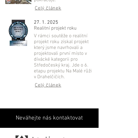
pokračuje.
Celý článek
27. 1. 2025
Realitní projekt roku
V rámci soutěže o realitní
projekt roku získal projekt
který jsme navrhovali a
projektovali první místo v
dívácké kategorii pro
Středočeský kraj. Jde o 6.
etapu projektu Na Malé růži
v Drahelčičích.
Celý článek
Neváhejte nás kontaktovat