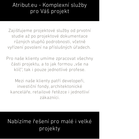
Atribut.eu - Komplexní služby
pro Váš projekt
Zajišťujeme projektové služby od prvotní
studie až po projektové dokumentace
různých stupňů podrobnosti, včetně
vyřízení povolení na příslušných úřadech.
Pro naše klienty umíme zpracovat všechny
části projektu, a to jak formou „vše na
klíč“, tak i pouze jednotlivé profese.
Mezi naše klienty patří developeři,
investiční fondy, architektonické
kanceláře, retailové řetězce i jednotliví
zákazníci.
Nabízíme řešení pro malé i velké
projekty