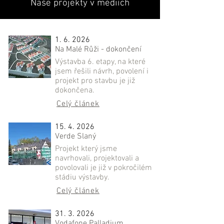
Naše projekty v médiích
1. 6. 2026
Na Malé Růži - dokončení
Výstavba 6. etapy, na které
jsem řešili návrh, povolení i
projekt pro stavbu je již
dokončena.
Celý článek
15. 4. 2026
Verde Slaný
Projekt který jsme
navrhovali, projektovali a
povolovali je již v pokročilém
stádiu výstavby.
Celý článek
31. 3. 2026
Vodafone Palladium