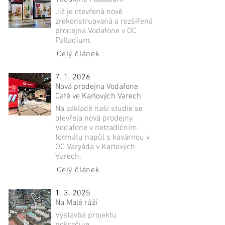
Již je otevřená nově
zrekonstruovaná a rozšířená
prodejna Vodafone v OC
Palladium.
Celý článek
7. 1. 2026
Nová prodejna Vodafone
Café ve Karlových Varech
Na základě naší studie se
otevřela nová prodejny
Vodafone v netradičním
formátu napůl s kavárnou v
OC Varyáda v Karlových
Varech.
Celý článek
1. 3. 2025
Na Malé růži
Výstavba projektu